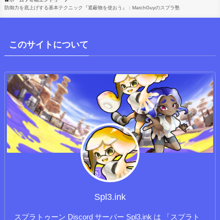
防御力を底上げする基本テクニック『遮蔽物を使おう』：MatchGuyのスプラ塾
このサイトについて
Spl3.ink
スプラトゥーン Discord サーバー Spl3.ink は 「スプラト