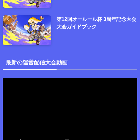
第12回オールール杯 3周年記念大会
大会ガイドブック
最新の運営配信大会動画
動
画
プ
レ
ー
ヤ
ー