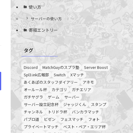
使い方
サーバーの使い方
寄稿エントリー
タグ
Discord
MatchGuyのスプラ塾
Server Boost
Spl3.ink広報部
Switch
Xマッチ
あくあぽのスタッフダイアリー
アネモ
オールール杯
カテゴリ
ガチエリア
ガチヤグラ
ゲーム
サーバー
サーバー設立記念杯
ジャッジくん
スタンプ
チャンネル
トリドラ杯
バンカラマッチ
パブロ道
ビゼン
フェスマッチ
フォト
プライベートマッチ
ベスト・ペア・エリア杯