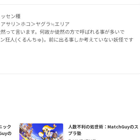
ヒッセン種
：アサリ＞ホコ＞ヤグラ≒エリア
徒然って言います。何故か徒然の方で呼ばれる事が多いで
ン狂人(くるんちゅ)。前に出る事しか考えていない妖怪です
ニック
人数不利の処世術：MatchGuyのス
Guyの
プラ塾