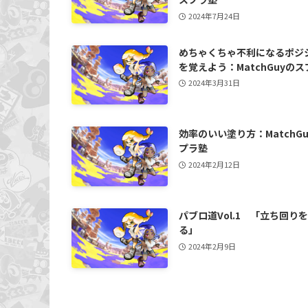
2024年7月24日
めちゃくちゃ不利になるポジ
を覚えよう：MatchGuyの
2024年3月31日
効率のいい塗り方：MatchG
プラ塾
2024年2月12日
パブロ道Vol.1 「立ち回り
る」
2024年2月9日