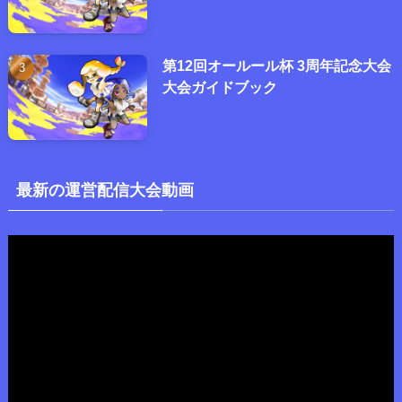
第12回オールール杯 3周年記念大会
大会ガイドブック
最新の運営配信大会動画
動
画
プ
レ
ー
ヤ
ー