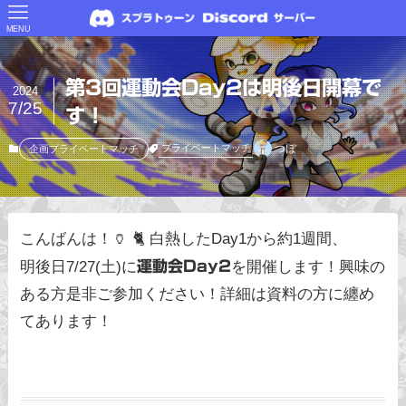
MENU
第3回運動会Day2は明後日開幕で
2024
7/25
す！
つぼ
プライベートマッチ
企画プライベートマッチ
こんばんは！🏺 🐈 白熱したDay1から約1週間、
明後日7/27(土)に
運動会Day2
を開催します！興味の
ある方是非ご参加ください！詳細は資料の方に纏め
てあります！