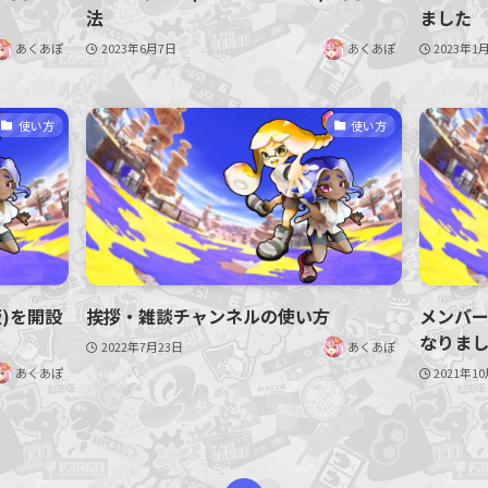
法
ました
あくあぽ
2023年6月7日
あくあぽ
2023年1
使い方
使い方
)を開設
挨拶・雑談チャンネルの使い方
メンバ
なりま
2022年7月23日
あくあぽ
あくあぽ
2021年1