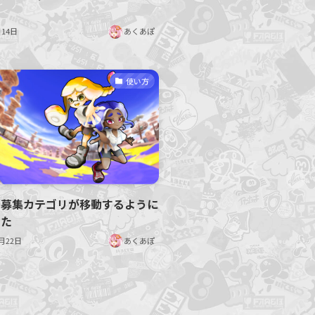
月14日
あくあぽ
使い方
ー募集カテゴリが移動するように
した
0月22日
あくあぽ