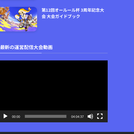
第12回オールール杯 3周年記念大
会 大会ガイドブック
最新の運営配信大会動画
動
画
プ
レ
ー
ヤ
ー
00:00
04:04:37