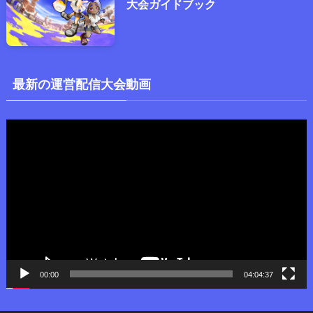
大会ガイドブック
最新の運営配信大会動画
動
画
プ
レ
ー
ヤ
ー
00:00
04:04:37