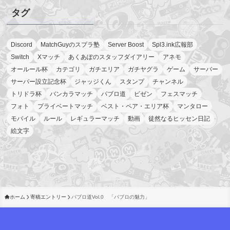
タグ
Discord
MatchGuyのスプラ塾
Server Boost
Spl3.ink広報部
Switch
Xマッチ
あくあぽのスタッフダイアリー
アネモ
オールール杯
カテゴリ
ガチエリア
ガチヤグラ
ゲーム
サーバー
サーバー設立記念杯
ジャッジくん
スタンプ
チャンネル
トリドラ杯
バンカラマッチ
パブロ道
ビゼン
フェスマッチ
フォト
プライベートマッチ
ベスト・ペア・エリア杯
マンタロー
モバイル
ルール
レギュラーマッチ
動画
徒然なるヒッセン日記
絵文字
ホーム
寄稿エントリー
パブロ道Vol.0 「パブロの魅力」