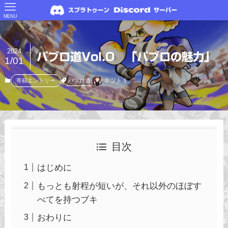
MENU
2024
パブロ道Vol.0 「パブロの魅力」
1/01
ネツトキ
パブロ道
寄稿エントリー
目次
はじめに
もっとも射程が短いが、それ以外のほぼす
べてを持つブキ
おわりに