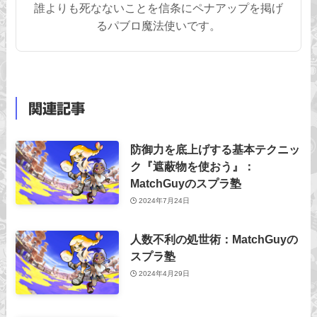
誰よりも死なないことを信条にペナアップを掲げ
るパブロ魔法使いです。
関連記事
防御力を底上げする基本テクニッ
ク『遮蔽物を使おう』：
MatchGuyのスプラ塾
2024年7月24日
人数不利の処世術：MatchGuyの
スプラ塾
2024年4月29日