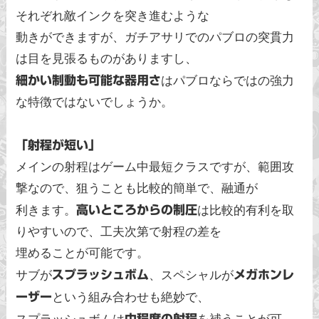
それぞれ敵インクを突き進むような
動きができますが、ガチアサリでのパブロの突貫力
は目を見張るものがありますし、
細かい制動も可能な器用さ
はパブロならではの強力
な特徴ではないでしょうか。
「射程が短い」
メインの射程はゲーム中最短クラスですが、範囲攻
撃なので、狙うことも比較的簡単で、融通が
利きます。
高いところからの制圧
は比較的有利を取
りやすいので、工夫次第で射程の差を
埋めることが可能です。
サブが
スプラッシュボム
、スペシャルが
メガホンレ
ーザー
という組み合わせも絶妙で、
中程度の射程