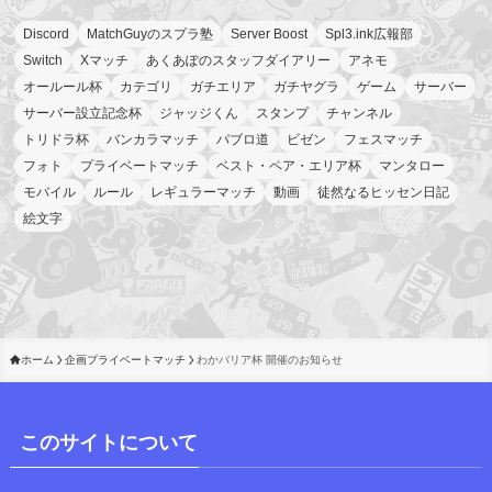
Discord
MatchGuyのスプラ塾
Server Boost
Spl3.ink広報部
Switch
Xマッチ
あくあぽのスタッフダイアリー
アネモ
オールール杯
カテゴリ
ガチエリア
ガチヤグラ
ゲーム
サーバー
サーバー設立記念杯
ジャッジくん
スタンプ
チャンネル
トリドラ杯
バンカラマッチ
パブロ道
ビゼン
フェスマッチ
フォト
プライベートマッチ
ベスト・ペア・エリア杯
マンタロー
モバイル
ルール
レギュラーマッチ
動画
徒然なるヒッセン日記
絵文字
ホーム
企画プライベートマッチ
わかバリア杯 開催のお知らせ
このサイトについて