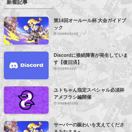
新着記事
第14回オールール杯 大会ガイドブ
ック
2026年6月14日
Discordに接続障害が発生していま
す【復旧済】
2026年5月9日
ユトちゃん指定スペシャル必須杯
アメフラシ編開催
2026年4月23日
サーバーの賑わいを支えてくださ
るみなさまへ