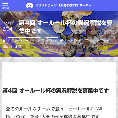
MENU
第4回 オールール杯の実況解説を募
2024
2/04
集中です
オールール杯
プライベートマッチ
企画プライベートマッチ
公認大会
あくあぽ
第4回 オールール杯の実況解説を募集中です
全てのルールをチームで競う「オールール杯(All
Rule Cup)」第4回大会の実況解説を募集中です。