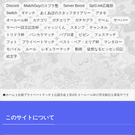
Discord
MatchGuyのスプラ塾
Server Boost
Spl3.ink広報部
Switch
Xマッチ
あくあぽのスタッフダイアリー
アネモ
オールール杯
カテゴリ
ガチエリア
ガチヤグラ
ゲーム
サーバー
サーバー設立記念杯
ジャッジくん
スタンプ
チャンネル
トリドラ杯
バンカラマッチ
パブロ道
ビゼン
フェスマッチ
フォト
プライベートマッチ
ベスト・ペア・エリア杯
マンタロー
モバイル
ルール
レギュラーマッチ
動画
徒然なるヒッセン日記
絵文字
ホーム
企画プライベートマッチ
公認大会
第4回 オールール杯の実況解説を募集中です
このサイトについて