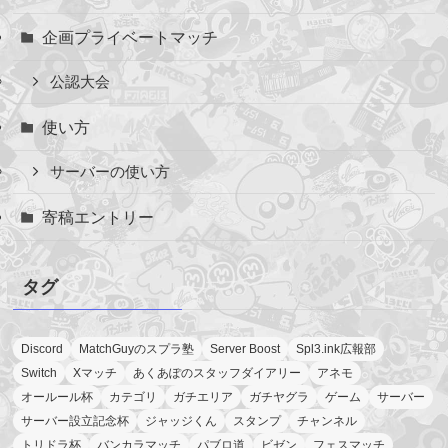
企画プライベートマッチ
公認大会
使い方
サーバーの使い方
寄稿エントリー
タグ
Discord
MatchGuyのスプラ塾
Server Boost
Spl3.ink広報部
Switch
Xマッチ
あくあぽのスタッフダイアリー
アネモ
オールール杯
カテゴリ
ガチエリア
ガチヤグラ
ゲーム
サーバー
サーバー設立記念杯
ジャッジくん
スタンプ
チャンネル
トリドラ杯
バンカラマッチ
パブロ道
ビゼン
フェスマッチ