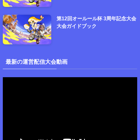
第12回オールール杯 3周年記念大会
大会ガイドブック
最新の運営配信大会動画
動
画
プ
レ
ー
ヤ
ー