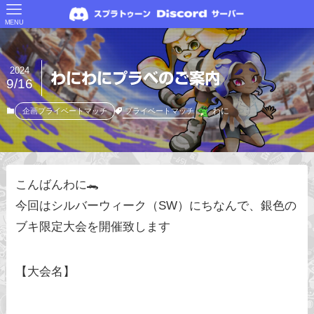
MENU
2024
わにわにプラベのご案内
9/16
わに
プライベートマッチ
企画プライベートマッチ
こんばんわに🐊
今回はシルバーウィーク（SW）にちなんで、銀色の
ブキ限定大会を開催致します
【大会名】