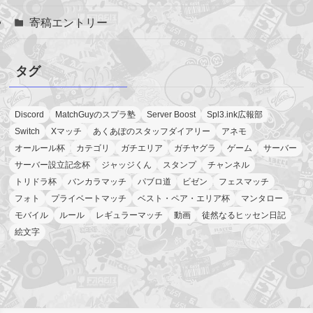
寄稿エントリー
タグ
Discord
MatchGuyのスプラ塾
Server Boost
Spl3.ink広報部
Switch
Xマッチ
あくあぽのスタッフダイアリー
アネモ
オールール杯
カテゴリ
ガチエリア
ガチヤグラ
ゲーム
サーバー
サーバー設立記念杯
ジャッジくん
スタンプ
チャンネル
トリドラ杯
バンカラマッチ
パブロ道
ビゼン
フェスマッチ
フォト
プライベートマッチ
ベスト・ペア・エリア杯
マンタロー
モバイル
ルール
レギュラーマッチ
動画
徒然なるヒッセン日記
絵文字