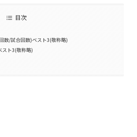
目次
数/試合回数)ベスト3(敬称略)
スト3(敬称略)