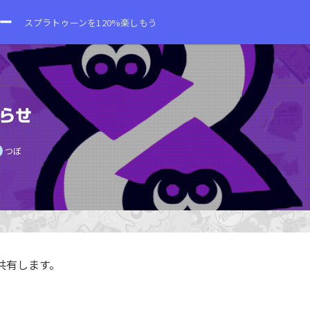
スプラトゥーンを120%楽しもう
らせ
つぼ
共有します。