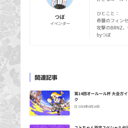
ひとこと：
つぼ
奇襲のフィン
イベンター
攻撃のBRNZ
byつぼ
関連記事
第14回オールール杯 大会ガ
ク
2026年6月14日
ユトちゃん指定スペシャル必