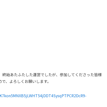
た。終始あたふたした運営でしたが、参加してくださった皆様
ので、よろしくお願いします。
d/19K7kon5MNXB5jLWHT54jDDT4SysqPTPCR2DcR9-