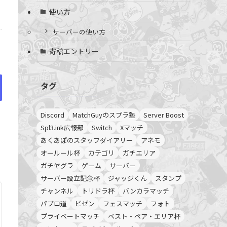
使い方
サーバーの使い方
寄稿エントリー
タグ
Discord
MatchGuyのスプラ塾
Server Boost
Spl3.ink広報部
Switch
Xマッチ
あくあぽのスタッフダイアリー
アネモ
オールール杯
カテゴリ
ガチエリア
ガチヤグラ
ゲーム
サーバー
サーバー設立記念杯
ジャッジくん
スタンプ
チャンネル
トリドラ杯
バンカラマッチ
パブロ道
ビゼン
フェスマッチ
フォト
プライベートマッチ
ベスト・ペア・エリア杯