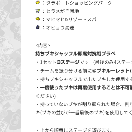
：タラポートショッピングパーク
：ヒラメが丘団地
：マヒマヒ&リゾートスパ
：オヒョウ海運
<内容>
持ちブキシャッフル即席対抗戦プラベ
・1セット
です。(最後のみ4ステー
3ステージ
・チームを振り分ける前に
＠ブキルーレット(
・持ちブキシャッフルで出たブキしか使用す
・
一度使ったブキは再度使用することは不可
ください)
・持っていないブキが割り振られた場合、割
キ(ブキの並びが一番最後のブキ)を使用して
・上から順番にステージを遊びます。