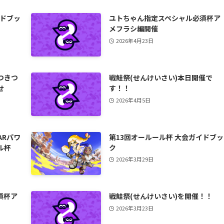
イドブッ
ユトちゃん指定スペシャル必須杯ア
メフラシ編開催
2026年4月23日
つきつ
戦鮭祭(せんけいさい)本日開催で
せ
す！！
2026年4月5日
ARパワ
第13回オールール杯 大会ガイドブッ
ル杯
ク
2026年3月29日
須杯ア
戦鮭祭(せんけいさい)を開催！！
2026年3月23日