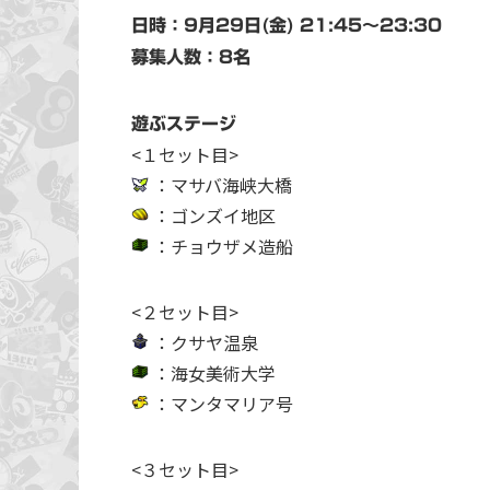
日時：9月29日(金) 21:45〜23:30
募集人数：8名
遊ぶステージ
<１セット目>
：マサバ海峡大橋
：ゴンズイ地区
：チョウザメ造船
<２セット目>
：クサヤ温泉
：海女美術大学
：マンタマリア号
<３セット目>