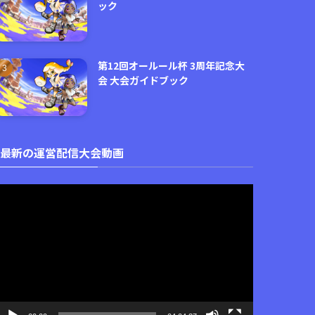
ック
第12回オールール杯 3周年記念大
会 大会ガイドブック
最新の運営配信大会動画
動
画
プ
レ
ー
ヤ
ー