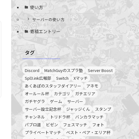
使い方
サーバーの使い方
寄稿エントリー
タグ
Discord
MatchGuyのスプラ塾
Server Boost
Spl3.ink広報部
Switch
Xマッチ
あくあぽのスタッフダイアリー
アネモ
オールール杯
カテゴリ
ガチエリア
ガチヤグラ
ゲーム
サーバー
サーバー設立記念杯
ジャッジくん
スタンプ
チャンネル
トリドラ杯
バンカラマッチ
パブロ道
ビゼン
フェスマッチ
フォト
プライベートマッチ
ベスト・ペア・エリア杯