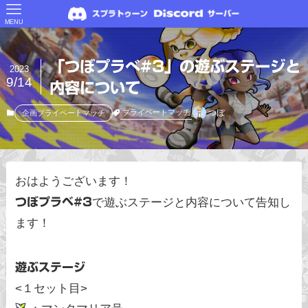
MENU
「つぼプラべ#3」の遊ぶステージと
2023
9/14
内容について
つぼ
プライベートマッチ
企画プライベートマッチ
おはようございます！
つぼプラベ#3
で遊ぶステージと内容について告知し
ます！
遊ぶステージ
<１セット目>