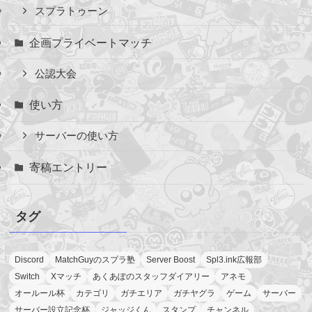
スプラトゥーン
企画プライベートマッチ
公認大会
使い方
サーバーの使い方
寄稿エントリー
タグ
Discord
MatchGuyのスプラ塾
Server Boost
Spl3.ink広報部
Switch
Xマッチ
あくあぽのスタッフダイアリー
アネモ
オールール杯
カテゴリ
ガチエリア
ガチヤグラ
ゲーム
サーバー
サーバー設立記念杯
ジャッジくん
スタンプ
チャンネル