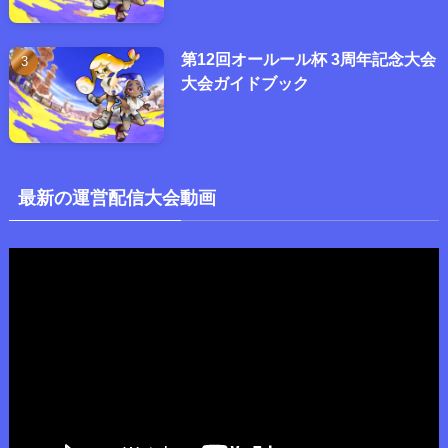
第12回オールール杯 3周年記念大会
大会ガイドブック
最新の運営配信大会動画
動
画
プ
レ
ー
ヤ
ー