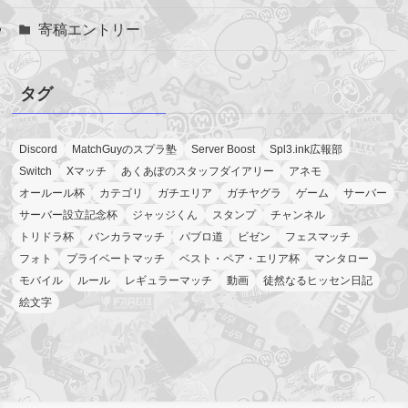
寄稿エントリー
タグ
Discord
MatchGuyのスプラ塾
Server Boost
Spl3.ink広報部
Switch
Xマッチ
あくあぽのスタッフダイアリー
アネモ
オールール杯
カテゴリ
ガチエリア
ガチヤグラ
ゲーム
サーバー
サーバー設立記念杯
ジャッジくん
スタンプ
チャンネル
トリドラ杯
バンカラマッチ
パブロ道
ビゼン
フェスマッチ
フォト
プライベートマッチ
ベスト・ペア・エリア杯
マンタロー
モバイル
ルール
レギュラーマッチ
動画
徒然なるヒッセン日記
絵文字