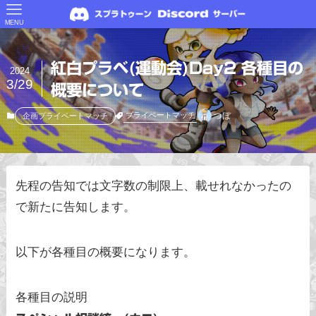
MENU
紅白プラベ(運動会)Day2 各種目の
2024
3/29
概要について
つぼ
プライベートマッチ
企画プライベートマッチ
先程の告知では文字数の制限上、載せれなかったの
で新たに告知します。
以下が各種目の概要になります。
各種目の説明