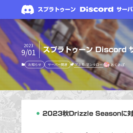
2023
スプラトゥーン Discord
9/01
アネモ
マンタロー
お知らせ
サーバー関連
あくあぽ
2023秋Drizzle Season