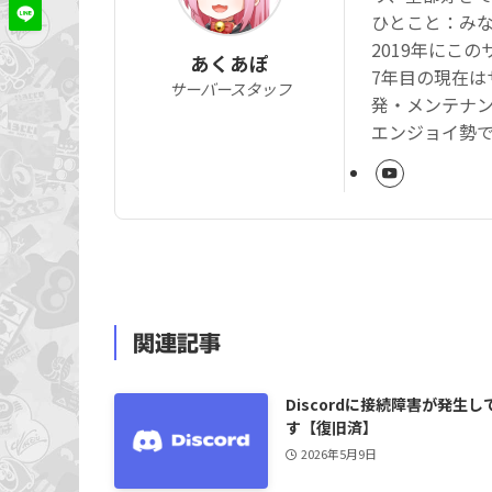
ひとこと：み
2019年にこ
あくあぽ
7年目の現在は
サーバースタッフ
発・メンテナ
エンジョイ勢
関連記事
Discordに接続障害が発生し
す【復旧済】
2026年5月9日