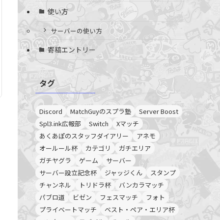
使い方
サーバーの使い方
寄稿エントリー
タグ
Discord
MatchGuyのスプラ塾
Server Boost
Spl3.ink広報部
Switch
Xマッチ
あくあぽのスタッフダイアリー
アネモ
オールール杯
カテゴリ
ガチエリア
ガチヤグラ
ゲーム
サーバー
サーバー設立記念杯
ジャッジくん
スタンプ
チャンネル
トリドラ杯
バンカラマッチ
パブロ道
ビゼン
フェスマッチ
フォト
プライベートマッチ
ベスト・ペア・エリア杯