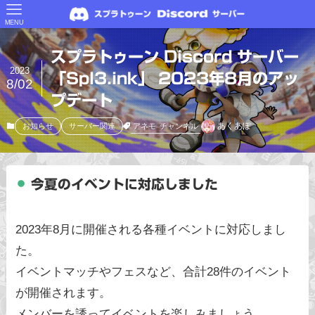
MENU
スプラトゥーン Discord サーバー
2023
「Spl3.ink」 2023年8月のアッ
8/02
プデート
あくあぽ
アネモ
チャンネル
お知らせ
サーバー関連
今夏のイベントに対応しました
2023年8月に開催される各種イベントに対応しまし
た。
イベントマッチやフェスなど、合計28件のイベント
が開催されます。
メンバーを誘ってイベントを楽しみましょう。