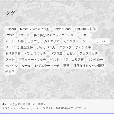
タグ
Discord
MatchGuyのスプラ塾
Server Boost
Spl3.ink広報部
Switch
Xマッチ
あくあぽのスタッフダイアリー
アネモ
オールール杯
カテゴリ
ガチエリア
ガチヤグラ
ゲーム
サーバー
サーバー設立記念杯
ジャッジくん
スタンプ
チャンネル
トリドラ杯
バンカラマッチ
パブロ道
ビゼン
フェスマッチ
フォト
プライベートマッチ
ベスト・ペア・エリア杯
マンタロー
モバイル
ルール
レギュラーマッチ
動画
徒然なるヒッセン日記
絵文字
ホーム
お知らせ
サーバー関連
スプラトゥーン Discord サーバー「Spl3.ink」 2023年8月のアップデート