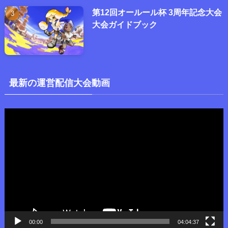
第12回オールール杯 3周年記念大会
大会ガイドブック
最新の運営配信大会動画
動
画
プ
レ
ー
ヤ
ー
00:00
04:04:37