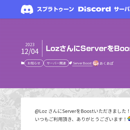
2023
LozさんにServerをBo
12/04
Server Boost
お知らせ
サーバー関連
あくあぽ
@Loz さんにServerをBoostいただきました
いつもご利用頂き、ありがとうございます！