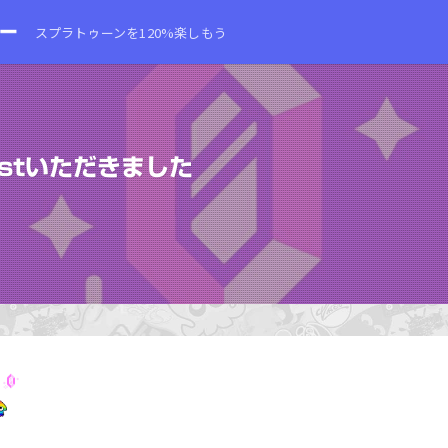
スプラトゥーンを120%楽しもう
ostいただきました
！