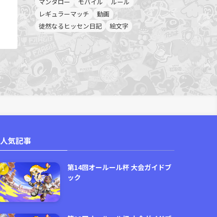
マンタロー
モバイル
ルール
レギュラーマッチ
動画
徒然なるヒッセン日記
絵文字
人気記事
第14回オールール杯 大会ガイドブ
ック