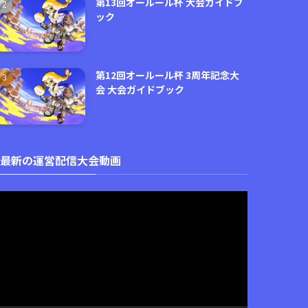
第13回オールール杯 大会ガイドブ
ック
第12回オールール杯 3周年記念大
会 大会ガイドブック
最新の運営配信大会動画
動
画
プ
レ
ー
ヤ
ー