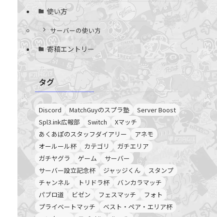
使い方
サーバーの使い方
寄稿エントリー
タグ
Discord
MatchGuyのスプラ塾
Server Boost
Spl3.ink広報部
Switch
Xマッチ
あくあぽのスタッフダイアリー
アネモ
オールール杯
カテゴリ
ガチエリア
ガチヤグラ
ゲーム
サーバー
サーバー設立記念杯
ジャッジくん
スタンプ
チャンネル
トリドラ杯
バンカラマッチ
パブロ道
ビゼン
フェスマッチ
フォト
プライベートマッチ
ベスト・ペア・エリア杯