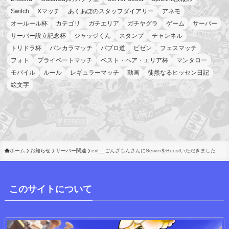
Switch
Xマッチ
あくあぽのスタッフダイアリー
アネモ
オールール杯
カテゴリ
ガチエリア
ガチヤグラ
ゲーム
サーバー
サーバー設立記念杯
ジャッジくん
スタンプ
チャンネル
トリドラ杯
バンカラマッチ
パブロ道
ビゼン
フェスマッチ
フォト
プライベートマッチ
ベスト・ペア・エリア杯
マンタロー
モバイル
ルール
レギュラーマッチ
動画
徒然なるヒッセン日記
絵文字
ホーム
お知らせ
サーバー関連
erif__ごんざもんさんにServerをBoostいただきました
このサイトについて