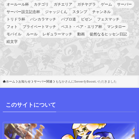
オールール杯
カテゴリ
ガチエリア
ガチヤグラ
ゲーム
サーバー
サーバー設立記念杯
ジャッジくん
スタンプ
チャンネル
トリドラ杯
バンカラマッチ
パブロ道
ビゼン
フェスマッチ
フォト
プライベートマッチ
ベスト・ペア・エリア杯
マンタロー
モバイル
ルール
レギュラーマッチ
動画
徒然なるヒッセン日記
絵文字
ホーム
お知らせ
サーバー関連
もなかさんにServerをBoostいただきました
このサイトについて