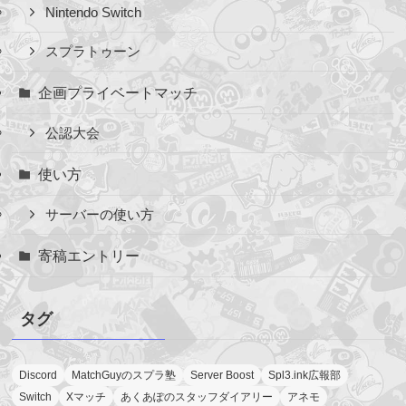
Nintendo Switch
スプラトゥーン
企画プライベートマッチ
公認大会
使い方
サーバーの使い方
寄稿エントリー
タグ
Discord
MatchGuyのスプラ塾
Server Boost
Spl3.ink広報部
Switch
Xマッチ
あくあぽのスタッフダイアリー
アネモ