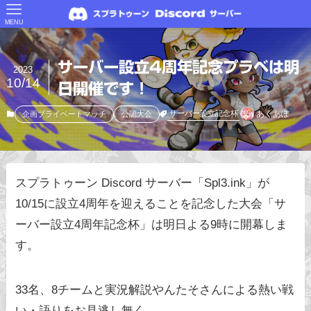
MENU
サーバー設立4周年記念プラベは明
2023
10/14
日開催です！
あくあぽ
サーバー設立記念杯
企画プライベートマッチ
公認大会
スプラトゥーン Discord サーバー「Spl3.ink」が
10/15に設立4周年を迎えることを記念した大会「サ
ーバー設立4周年記念杯」は明日よる9時に開幕しま
す。
33名、8チームと実況解説やんたそさんによる熱い戦
い・語りをお見逃し無く。