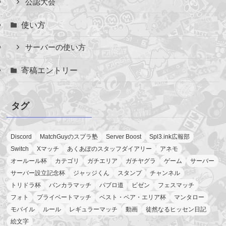
公認大会
使い方
サーバーの使い方
寄稿エントリー
タグ
Discord
MatchGuyのスプラ塾
Server Boost
Spl3.ink広報部
Switch
Xマッチ
あくあぽのスタッフダイアリー
アネモ
オールール杯
カテゴリ
ガチエリア
ガチヤグラ
ゲーム
サーバー
サーバー設立記念杯
ジャッジくん
スタンプ
チャンネル
トリドラ杯
バンカラマッチ
パブロ道
ビゼン
フェスマッチ
フォト
プライベートマッチ
ベスト・ペア・エリア杯
マンタロー
モバイル
ルール
レギュラーマッチ
動画
徒然なるヒッセン日記
絵文字