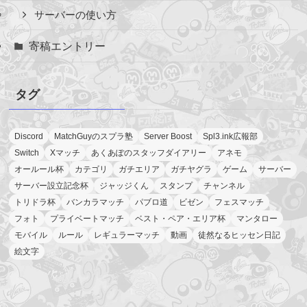
サーバーの使い方
寄稿エントリー
タグ
Discord
MatchGuyのスプラ塾
Server Boost
Spl3.ink広報部
Switch
Xマッチ
あくあぽのスタッフダイアリー
アネモ
オールール杯
カテゴリ
ガチエリア
ガチヤグラ
ゲーム
サーバー
サーバー設立記念杯
ジャッジくん
スタンプ
チャンネル
トリドラ杯
バンカラマッチ
パブロ道
ビゼン
フェスマッチ
フォト
プライベートマッチ
ベスト・ペア・エリア杯
マンタロー
モバイル
ルール
レギュラーマッチ
動画
徒然なるヒッセン日記
絵文字