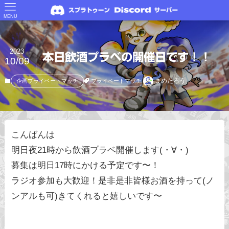
MENU
2023
本日飲酒プラベの開催日です！！
10/09
まめたろう
プライベートマッチ
企画プライベートマッチ
こんばんは
明日夜21時から飲酒プラベ開催します(・∀・)
募集は明日17時にかける予定です〜！
ラジオ参加も大歓迎！是非是非皆様お酒を持って(ノ
ンアルも可)きてくれると嬉しいです〜