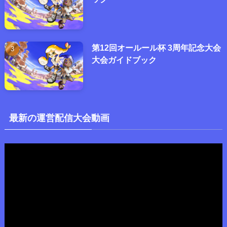
第12回オールール杯 3周年記念大会
大会ガイドブック
最新の運営配信大会動画
動
画
プ
レ
ー
ヤ
ー