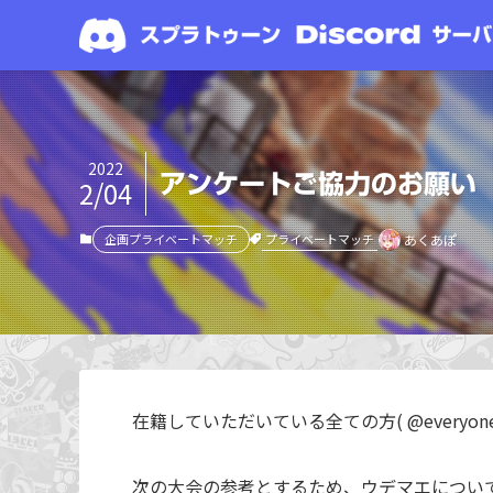
2022
アンケートご協力のお願い
2/04
プライベートマッチ
企画プライベートマッチ
あくあぽ
在籍していただいている全ての方( @everyone
次の大会の参考とするため、ウデマエについ