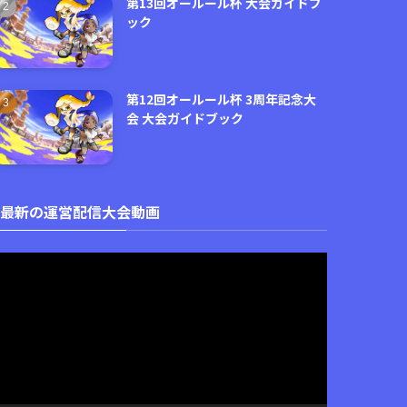
第13回オールール杯 大会ガイドブ
ック
第12回オールール杯 3周年記念大
会 大会ガイドブック
最新の運営配信大会動画
動
画
プ
レ
ー
ヤ
ー