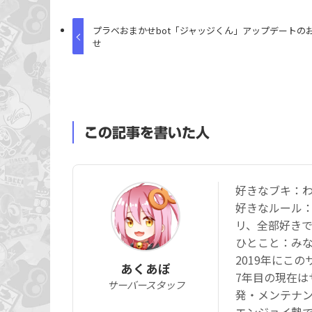
プラベおまかせbot「ジャッジくん」アップデートの
せ
この記事を書いた人
好きなブキ：
好きなルール
リ、全部好き
ひとこと：み
2019年にこ
あくあぽ
7年目の現在は
サーバースタッフ
発・メンテナ