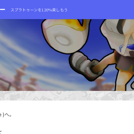
スプラトゥーンを120%楽しもう
 )へ。
て