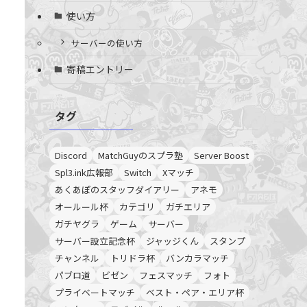
使い方
サーバーの使い方
寄稿エントリー
タグ
Discord
MatchGuyのスプラ塾
Server Boost
Spl3.ink広報部
Switch
Xマッチ
あくあぽのスタッフダイアリー
アネモ
オールール杯
カテゴリ
ガチエリア
ガチヤグラ
ゲーム
サーバー
サーバー設立記念杯
ジャッジくん
スタンプ
チャンネル
トリドラ杯
バンカラマッチ
パブロ道
ビゼン
フェスマッチ
フォト
プライベートマッチ
ベスト・ペア・エリア杯