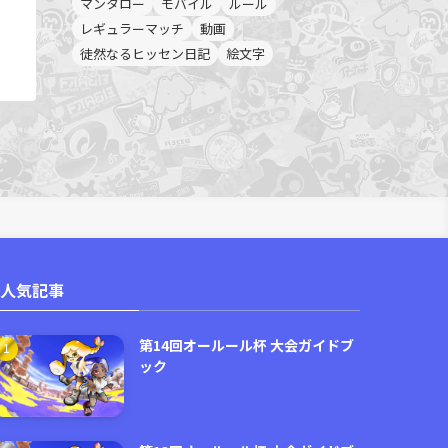
マンタロー
モバイル
ルール
レギュラーマッチ
動画
徒然なるヒッセン日記
絵文字
人気記事
第14回オールール杯 大会ガイドブ
ック