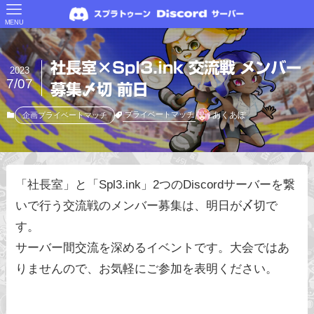
MENU
社長室×Spl3.ink 交流戦 メンバー
2023
7/07
募集〆切 前日
あくあぽ
プライベートマッチ
企画プライベートマッチ
「社長室」と「Spl3.ink」2つのDiscordサーバーを繋
いで行う交流戦のメンバー募集は、明日が〆切で
す。
サーバー間交流を深めるイベントです。大会ではあ
りませんので、お気軽にご参加を表明ください。