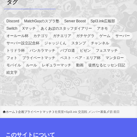
タグ
Discord
MatchGuyのスプラ塾
Server Boost
Spl3.ink広報部
Switch
Xマッチ
あくあぽのスタッフダイアリー
アネモ
オールール杯
カテゴリ
ガチエリア
ガチヤグラ
ゲーム
サーバー
サーバー設立記念杯
ジャッジくん
スタンプ
チャンネル
トリドラ杯
バンカラマッチ
パブロ道
ビゼン
フェスマッチ
フォト
プライベートマッチ
ベスト・ペア・エリア杯
マンタロー
モバイル
ルール
レギュラーマッチ
動画
徒然なるヒッセン日記
絵文字
ホーム
企画プライベートマッチ
社長室×Spl3.ink 交流戦 メンバー募集〆切 前日
このサイトについて