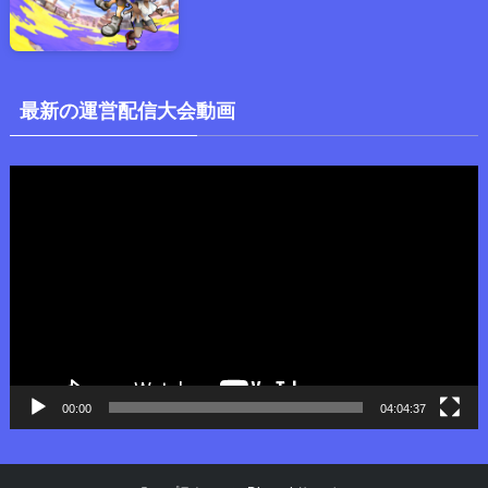
最新の運営配信大会動画
動
画
プ
レ
ー
ヤ
ー
00:00
04:04:37