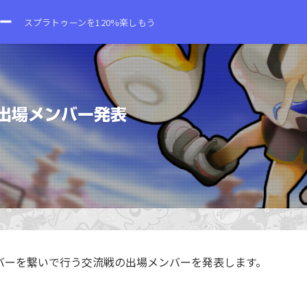
スプラトゥーンを120%楽しもう
戦 出場メンバー発表
rdサーバーを繋いで行う交流戦の出場メンバーを発表します。