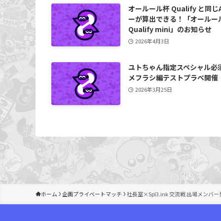
オールール杯 Qualify と同じ
ーが算出できる！「オールー
Qualify mini」のお知らせ
2026年4月3日
ユトちゃん指定スペシャル必
メフラシ編テストプラべ開催
2026年3月25日
ホーム
企画プライベートマッチ
社長室×Spl3.ink 交流戦 出場メンバ