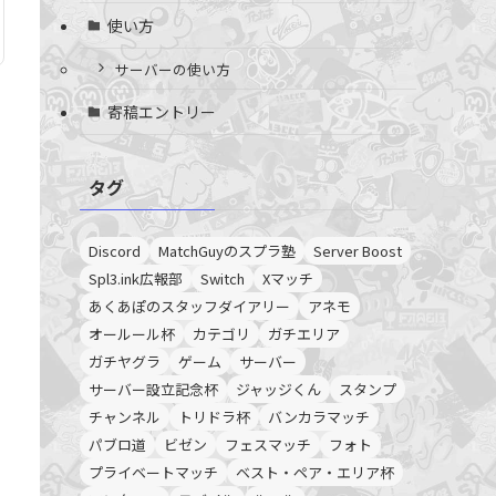
使い方
サーバーの使い方
寄稿エントリー
タグ
Discord
MatchGuyのスプラ塾
Server Boost
Spl3.ink広報部
Switch
Xマッチ
あくあぽのスタッフダイアリー
アネモ
オールール杯
カテゴリ
ガチエリア
ガチヤグラ
ゲーム
サーバー
サーバー設立記念杯
ジャッジくん
スタンプ
チャンネル
トリドラ杯
バンカラマッチ
パブロ道
ビゼン
フェスマッチ
フォト
プライベートマッチ
ベスト・ペア・エリア杯