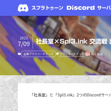
2023
社長室×Spl3.ink 交流
7/09
プライベートマッチ
企画プライベートマッチ
あくあぽ
「社長室」と「Spl3.ink」2つのDisco