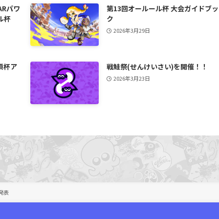
ARパワ
第13回オールール杯 大会ガイドブッ
ル杯
ク
2026年3月29日
須杯ア
戦鮭祭(せんけいさい)を開催！！
2026年3月23日
ー発表