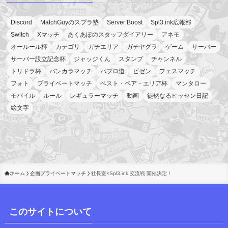
Discord
MatchGuyのスプラ塾
Server Boost
Spl3.ink広報部
Switch
Xマッチ
あくあぽのスタッフダイアリー
アネモ
オールール杯
カテゴリ
ガチエリア
ガチヤグラ
ゲーム
サーバー
サーバー設立記念杯
ジャッジくん
スタンプ
チャンネル
トリドラ杯
バンカラマッチ
パブロ道
ビゼン
フェスマッチ
フォト
プライベートマッチ
ベスト・ペア・エリア杯
マンタロー
モバイル
ルール
レギュラーマッチ
動画
徒然なるヒッセン日記
絵文字
ホーム
企画プライベートマッチ
社長室×Spl3.ink 交流戦 開催決定！
このサイトについて