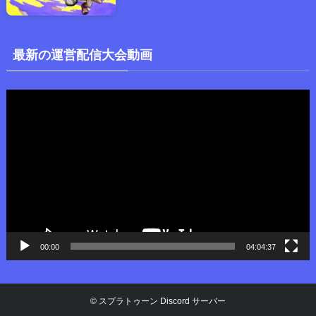
最新の運営配信大会動画
動
画
プ
レ
ー
ヤ
ー
00:00
04:04:37
©
スプラトゥーン Discord サーバー