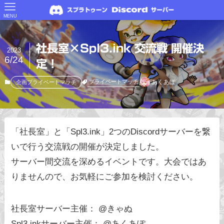
MENU
社長室×Spl3.ink 交流戦 開催決
2023
6/24
定！
あくあぽ
プライベートマッチ
企画プライベートマッチ
「社長室」と「Spl3.ink」2つのDiscordサーバーを繋
いで行う交流戦の開催が決定しました。
サーバー間交流を深めるイベントです。大会ではあ
りませんので、お気軽にご参加を検討ください。
社長室サーバー主催： @きゃぬ
Spl3.inkサーバー主催： @あくあぽ