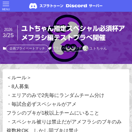
MENU
ユトちゃん指定スペシャル必須杯ア
2026
3/25
メフラシ編テストプラべ開催
ユトちゃん
プライベートマッチ
企画プライベートマッチ
＜ルール＞
・8人募集
・エリアのみで2先毎にランダムチーム分け
・毎試合必ずスペシャルがアメ
フラシのブキが1枚以上チームにいること
・スペシャル被りは禁止だがアメフラシのブキのみ
複数枚OK、しかし同ブキは禁止