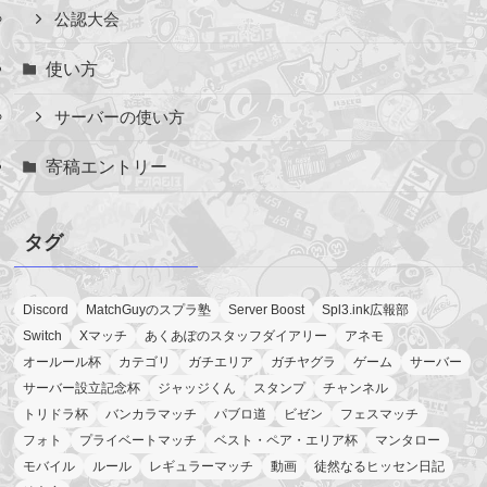
公認大会
使い方
サーバーの使い方
寄稿エントリー
タグ
Discord
MatchGuyのスプラ塾
Server Boost
Spl3.ink広報部
Switch
Xマッチ
あくあぽのスタッフダイアリー
アネモ
オールール杯
カテゴリ
ガチエリア
ガチヤグラ
ゲーム
サーバー
サーバー設立記念杯
ジャッジくん
スタンプ
チャンネル
トリドラ杯
バンカラマッチ
パブロ道
ビゼン
フェスマッチ
フォト
プライベートマッチ
ベスト・ペア・エリア杯
マンタロー
モバイル
ルール
レギュラーマッチ
動画
徒然なるヒッセン日記