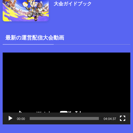
大会ガイドブック
最新の運営配信大会動画
動
画
プ
レ
ー
ヤ
ー
00:00
04:04:37