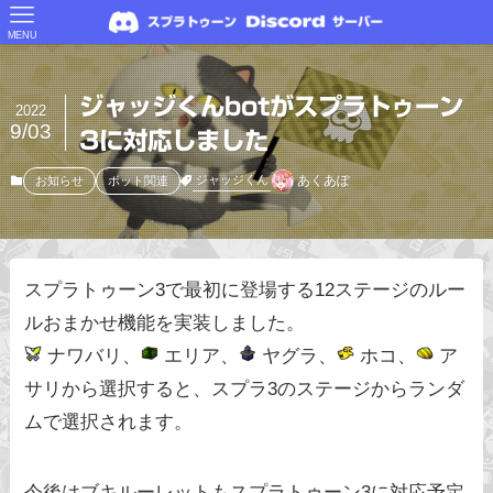
MENU
ジャッジくんbotがスプラトゥーン
2022
9/03
3に対応しました
あくあぽ
ジャッジくん
お知らせ
ボット関連
スプラトゥーン3で最初に登場する12ステージのルー
ルおまかせ機能を実装しました。
ナワバリ、
エリア、
ヤグラ、
ホコ、
ア
サリから選択すると、スプラ3のステージからランダ
ムで選択されます。
今後はブキルーレットもスプラトゥーン3に対応予定