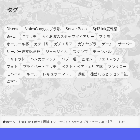
タグ
Discord
MatchGuyのスプラ塾
Server Boost
Spl3.ink広報部
Switch
Xマッチ
あくあぽのスタッフダイアリー
アネモ
オールール杯
カテゴリ
ガチエリア
ガチヤグラ
ゲーム
サーバー
サーバー設立記念杯
ジャッジくん
スタンプ
チャンネル
トリドラ杯
バンカラマッチ
パブロ道
ビゼン
フェスマッチ
フォト
プライベートマッチ
ベスト・ペア・エリア杯
マンタロー
モバイル
ルール
レギュラーマッチ
動画
徒然なるヒッセン日記
絵文字
ホーム
お知らせ
ボット関連
ジャッジくんbotがスプラトゥーン3に対応しました