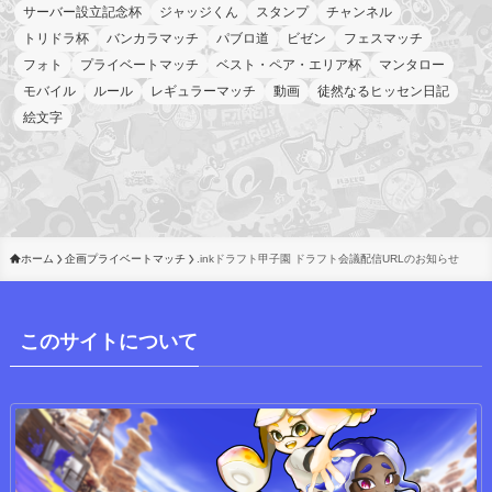
サーバー設立記念杯
ジャッジくん
スタンプ
チャンネル
トリドラ杯
バンカラマッチ
パブロ道
ビゼン
フェスマッチ
フォト
プライベートマッチ
ベスト・ペア・エリア杯
マンタロー
モバイル
ルール
レギュラーマッチ
動画
徒然なるヒッセン日記
絵文字
ホーム
企画プライベートマッチ
.inkドラフト甲子園 ドラフト会議配信URLのお知らせ
このサイトについて