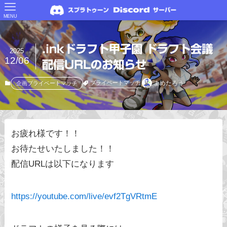
MENU
.inkドラフト甲子園 ドラフト会議
2025
12/06
配信URLのお知らせ
まめたろう
プライベートマッチ
企画プライベートマッチ
お疲れ様です！！
お待たせいたしました！！
配信URLは以下になります
https://youtube.com/live/evf2TgVRtmE