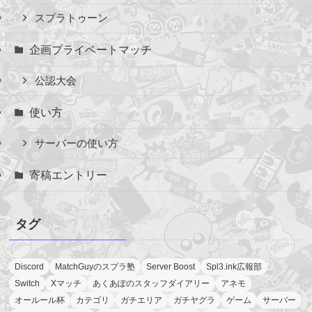
スプラトゥーン
企画プライベートマッチ
公認大会
使い方
サーバーの使い方
寄稿エントリー
タグ
Discord
MatchGuyのスプラ塾
Server Boost
Spl3.ink広報部
Switch
Xマッチ
あくあぽのスタッフダイアリー
アネモ
オールール杯
カテゴリ
ガチエリア
ガチヤグラ
ゲーム
サーバー