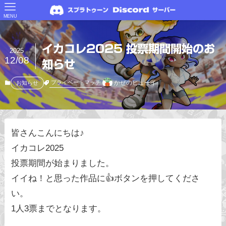
MENU
イカコレ2025 投票期間開始のお
2025
12/08
知らせ
かぜのヒューイ
プライベートマッチ
お知らせ
皆さんこんにちは♪
イカコレ2025
投票期間が始まりました。
イイね！と思った作品に👍ボタンを押してくださ
い。
1人3票までとなります。