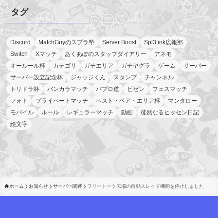
タグ
Discord
MatchGuyのスプラ塾
Server Boost
Spl3.ink広報部
Switch
Xマッチ
あくあぽのスタッフダイアリー
アネモ
オールール杯
カテゴリ
ガチエリア
ガチヤグラ
ゲーム
サーバー
サーバー設立記念杯
ジャッジくん
スタンプ
チャンネル
トリドラ杯
バンカラマッチ
パブロ道
ビゼン
フェスマッチ
フォト
プライベートマッチ
ベスト・ペア・エリア杯
マンタロー
モバイル
ルール
レギュラーマッチ
動画
徒然なるヒッセン日記
絵文字
ホーム
お知らせ
サーバー関連
フリートーク広場の自動スレッド機能を停止しました