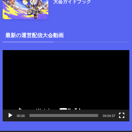
大会ガイドブック
最新の運営配信大会動画
動
画
プ
レ
ー
ヤ
ー
00:00
04:04:37