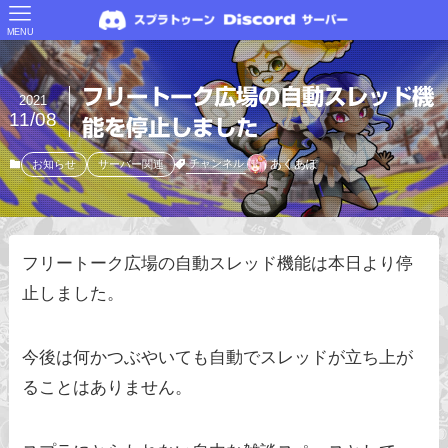
MENU
フリートーク広場の自動スレッド機
2021
11/08
能を停止しました
あくあぽ
チャンネル
お知らせ
サーバー関連
フリートーク広場の自動スレッド機能は本日より停
止しました。
今後は何かつぶやいても自動でスレッドが立ち上が
ることはありません。