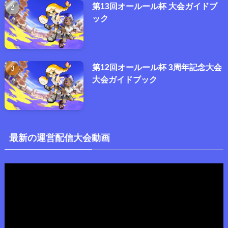
第13回オールール杯 大会ガイドブ
ック
第12回オールール杯 3周年記念大会
大会ガイドブック
最新の運営配信大会動画
動
画
プ
レ
ー