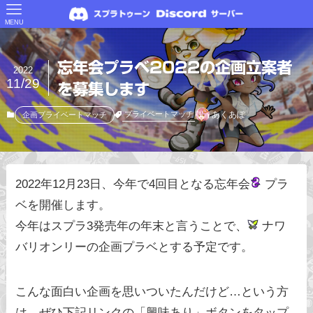
MENU
忘年会プラベ2022の企画立案者
2022
11/29
を募集します
あくあぽ
プライベートマッチ
企画プライベートマッチ
2022年12月23日、今年で4回目となる忘年会
プラ
ベを開催します。
今年はスプラ3発売年の年末と言うことで、
ナワ
バリオンリーの企画プラベとする予定です。
こんな面白い企画を思いついたんだけど…という方
は、ぜひ下記リンクの「興味あり」ボタンをタップ