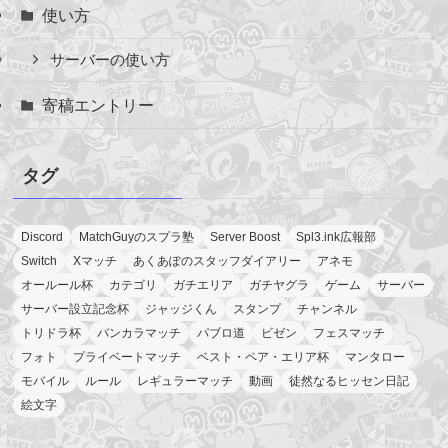
使い方
サーバーの使い方
寄稿エントリー
タグ
Discord
MatchGuyのスプラ塾
Server Boost
Spl3.ink広報部
Switch
Xマッチ
あくあぽのスタッフダイアリー
アネモ
オールール杯
カテゴリ
ガチエリア
ガチヤグラ
ゲーム
サーバー
サーバー設立記念杯
ジャッジくん
スタンプ
チャンネル
トリドラ杯
バンカラマッチ
パブロ道
ビゼン
フェスマッチ
フォト
プライベートマッチ
ベスト・ペア・エリア杯
マンタロー
モバイル
ルール
レギュラーマッチ
動画
徒然なるヒッセン日記
絵文字