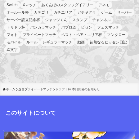
Switch
Xマッチ
あくあぽのスタッフダイアリー
アネモ
オールール杯
カテゴリ
ガチエリア
ガチヤグラ
ゲーム
サーバー
サーバー設立記念杯
ジャッジくん
スタンプ
チャンネル
トリドラ杯
バンカラマッチ
パブロ道
ビゼン
フェスマッチ
フォト
プライベートマッチ
ベスト・ペア・エリア杯
マンタロー
モバイル
ルール
レギュラーマッチ
動画
徒然なるヒッセン日記
絵文字
ホーム
企画プライベートマッチ
ドラフト杯 本日開催のお知らせ
このサイトについて