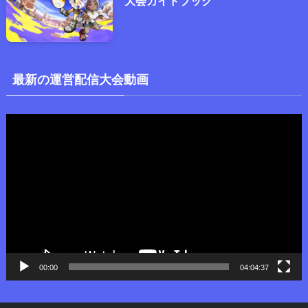
大会ガイドブック
最新の運営配信大会動画
動
画
プ
レ
ー
ヤ
ー
00:00
04:04:37