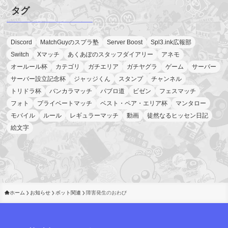
タグ
Discord
MatchGuyのスプラ塾
Server Boost
Spl3.ink広報部
Switch
Xマッチ
あくあぽのスタッフダイアリー
アネモ
オールール杯
カテゴリ
ガチエリア
ガチヤグラ
ゲーム
サーバー
サーバー設立記念杯
ジャッジくん
スタンプ
チャンネル
トリドラ杯
バンカラマッチ
パブロ道
ビゼン
フェスマッチ
フォト
プライベートマッチ
ベスト・ペア・エリア杯
マンタロー
モバイル
ルール
レギュラーマッチ
動画
徒然なるヒッセン日記
絵文字
ホーム
お知らせ
ボット関連
障害発生のおわび