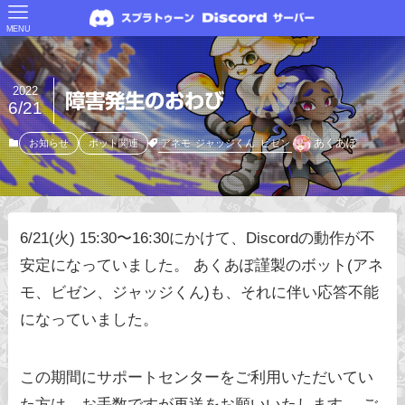
MENU
2022
障害発生のおわび
6/21
あくあぽ
アネモ
ジャッジくん
ビゼン
お知らせ
ボット関連
6/21(火) 15:30〜16:30にかけて、Discordの動作が不
安定になっていました。 あくあぽ謹製のボット(アネ
モ、ビゼン、ジャッジくん)も、それに伴い応答不能
になっていました。
この期間にサポートセンターをご利用いただいてい
た方は、お手数ですが再送をお願いいたします。 ご