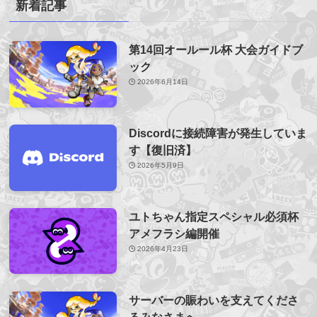
新着記事
第14回オールール杯 大会ガイドブ
ック
2026年6月14日
Discordに接続障害が発生していま
す【復旧済】
2026年5月9日
ユトちゃん指定スペシャル必須杯
アメフラシ編開催
2026年4月23日
サーバーの賑わいを支えてくださ
るみなさまへ