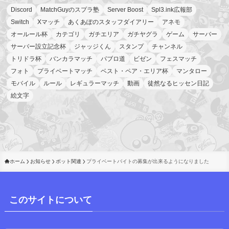
Discord
MatchGuyのスプラ塾
Server Boost
Spl3.ink広報部
Switch
Xマッチ
あくあぽのスタッフダイアリー
アネモ
オールール杯
カテゴリ
ガチエリア
ガチヤグラ
ゲーム
サーバー
サーバー設立記念杯
ジャッジくん
スタンプ
チャンネル
トリドラ杯
バンカラマッチ
パブロ道
ビゼン
フェスマッチ
フォト
プライベートマッチ
ベスト・ペア・エリア杯
マンタロー
モバイル
ルール
レギュラーマッチ
動画
徒然なるヒッセン日記
絵文字
ホーム
お知らせ
ボット関連
プライベートバイトの募集が出来るようになりました
このサイトについて