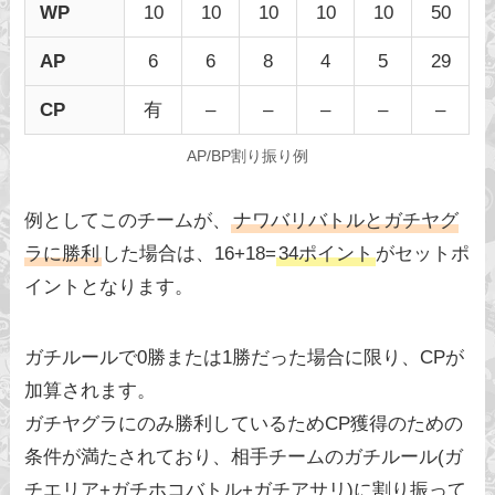
WP
10
10
10
10
10
50
AP
6
6
8
4
5
29
CP
有
–
–
–
–
–
AP/BP割り振り例
例としてこのチームが、
ナワバリバトルとガチヤグ
ラに勝利
した場合は、16+18=
34ポイント
がセットポ
イントとなります。
ガチルールで0勝または1勝だった場合に限り、CPが
加算されます。
ガチヤグラにのみ勝利しているためCP獲得のための
条件が満たされており、相手チームのガチルール(ガ
チエリア+ガチホコバトル+ガチアサリ)に割り振って