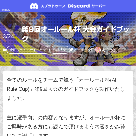
MENU
第9回オールール杯 大会ガイドブッ
2025
3/24
ク
あくあぽ
オールール杯
企画プライベートマッチ
公認大会
全てのルールをチームで競う「オールール杯(All
Rule Cup)」第9回大会のガイドブックを製作いたし
ました。
主に選手向けの内容となりますが、オールール杯に
ご興味がある方にも読んで頂けるよう内容をかみ砕
いてご説明します。