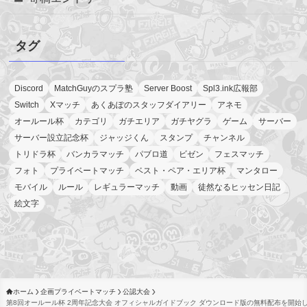
タグ
Discord
MatchGuyのスプラ塾
Server Boost
Spl3.ink広報部
Switch
Xマッチ
あくあぽのスタッフダイアリー
アネモ
オールール杯
カテゴリ
ガチエリア
ガチヤグラ
ゲーム
サーバー
サーバー設立記念杯
ジャッジくん
スタンプ
チャンネル
トリドラ杯
バンカラマッチ
パブロ道
ビゼン
フェスマッチ
フォト
プライベートマッチ
ベスト・ペア・エリア杯
マンタロー
モバイル
ルール
レギュラーマッチ
動画
徒然なるヒッセン日記
絵文字
ホーム
企画プライベートマッチ
公認大会
第8回オールール杯 2周年記念大会 オフィシャルガイドブック ダウンロード版の無料配布を開始