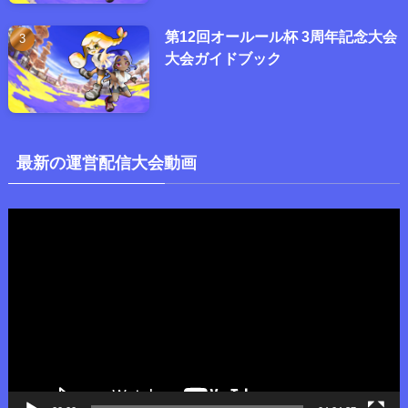
第12回オールール杯 3周年記念大会
大会ガイドブック
最新の運営配信大会動画
動
画
プ
レ
ー
ヤ
ー