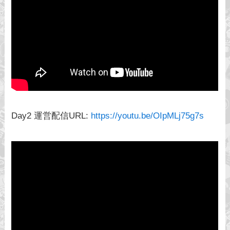
Day2 運営配信URL:
https://youtu.be/OIpMLj75g7s