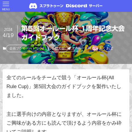
MENU
第5回オールール杯 1周年記念大会
2024
4/19
ガイドブック
あくあぽ
オールール杯
企画プライベートマッチ
公認大会
全てのルールをチームで競う「オールール杯(All
Rule Cup)」第5回大会のガイドブックを製作いたし
ました。
主に選手向けの内容となりますが、オールール杯に
ご興味がある方にも読んで頂けるよう内容をかみ砕
いてご説明します。