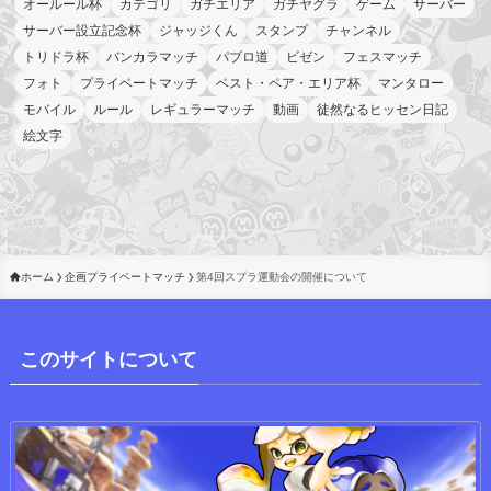
オールール杯
カテゴリ
ガチエリア
ガチヤグラ
ゲーム
サーバー
サーバー設立記念杯
ジャッジくん
スタンプ
チャンネル
トリドラ杯
バンカラマッチ
パブロ道
ビゼン
フェスマッチ
フォト
プライベートマッチ
ベスト・ペア・エリア杯
マンタロー
モバイル
ルール
レギュラーマッチ
動画
徒然なるヒッセン日記
絵文字
ホーム
企画プライベートマッチ
第4回スプラ運動会の開催について
このサイトについて