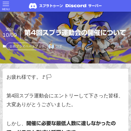
MENU
2024
第4回スプラ運動会の開催について
10/09
つぼ
企画プライベートマッチ
お疲れ様です。🚩🏳️
第4回スプラ運動会にエントリーして下さった皆様、
大変ありがとうございました。
しかし、
開催に必要な最低人数に達しなかったの