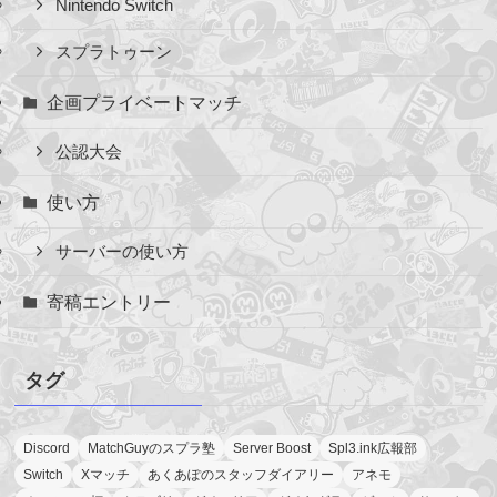
Nintendo Switch
スプラトゥーン
企画プライベートマッチ
公認大会
使い方
サーバーの使い方
寄稿エントリー
タグ
Discord
MatchGuyのスプラ塾
Server Boost
Spl3.ink広報部
Switch
Xマッチ
あくあぽのスタッフダイアリー
アネモ