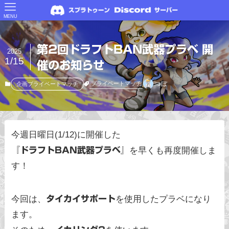
MENU
第2回ドラフトBAN武器プラベ 開
2025
1/15
催のお知らせ
つぼ
プライベートマッチ
企画プライベートマッチ
今週日曜日(1/12)に開催した
『ドラフトBAN武器プラベ』
を早くも再度開催しま
す！
今回は、
タイカイサポート
を使用したプラベになり
ます。