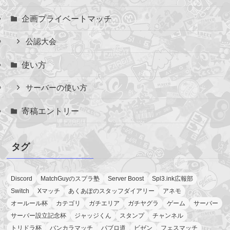
企画プライベートマッチ
公認大会
使い方
サーバーの使い方
寄稿エントリー
タグ
Discord
MatchGuyのスプラ塾
Server Boost
Spl3.ink広報部
Switch
Xマッチ
あくあぽのスタッフダイアリー
アネモ
オールール杯
カテゴリ
ガチエリア
ガチヤグラ
ゲーム
サーバー
サーバー設立記念杯
ジャッジくん
スタンプ
チャンネル
トリドラ杯
バンカラマッチ
パブロ道
ビゼン
フェスマッチ