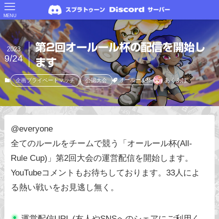
MENU
第2回オールール杯の配信を開始し
2023
9/24
ます
あくあぽ
オールール杯
企画プライベートマッチ
公認大会
@everyone
全てのルールをチームで競う「オールール杯(All-
Rule Cup)」第2回大会の運営配信を開始します。
YouTubeコメントもお待ちしております。33人によ
る熱い戦いをお見逃し無く。
運営配信URL (友人やSNSへのシェアにご利用く