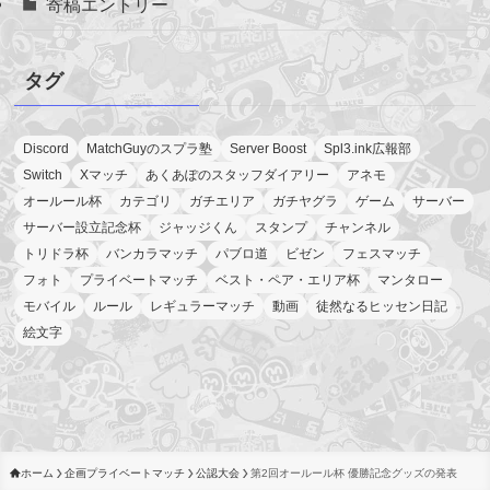
寄稿エントリー
タグ
Discord
MatchGuyのスプラ塾
Server Boost
Spl3.ink広報部
Switch
Xマッチ
あくあぽのスタッフダイアリー
アネモ
オールール杯
カテゴリ
ガチエリア
ガチヤグラ
ゲーム
サーバー
サーバー設立記念杯
ジャッジくん
スタンプ
チャンネル
トリドラ杯
バンカラマッチ
パブロ道
ビゼン
フェスマッチ
フォト
プライベートマッチ
ベスト・ペア・エリア杯
マンタロー
モバイル
ルール
レギュラーマッチ
動画
徒然なるヒッセン日記
絵文字
ホーム
企画プライベートマッチ
公認大会
第2回オールール杯 優勝記念グッズの発表