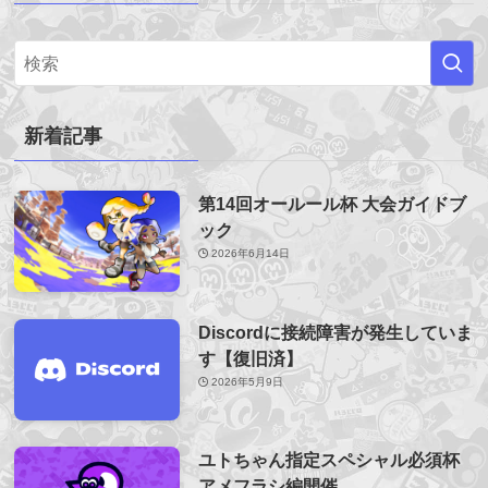
新着記事
第14回オールール杯 大会ガイドブ
ック
2026年6月14日
Discordに接続障害が発生していま
す【復旧済】
2026年5月9日
ユトちゃん指定スペシャル必須杯
アメフラシ編開催