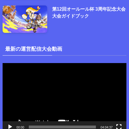
第12回オールール杯 3周年記念大会
大会ガイドブック
最新の運営配信大会動画
動
画
プ
レ
ー
ヤ
ー
00:00
04:04:37