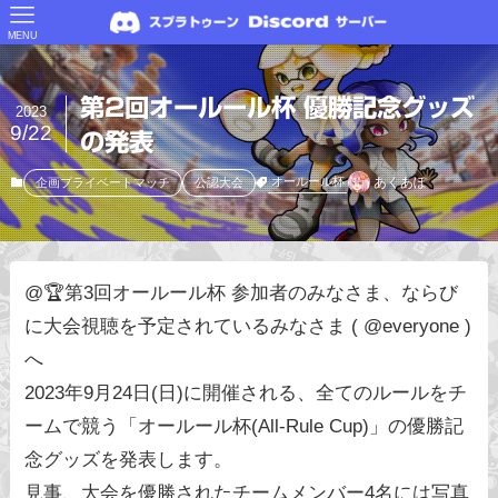
MENU
第2回オールール杯 優勝記念グッズ
2023
9/22
の発表
あくあぽ
オールール杯
企画プライベートマッチ
公認大会
@🏆第3回オールール杯 参加者のみなさま、ならび
に大会視聴を予定されているみなさま ( @everyone )
へ
2023年9月24日(日)に開催される、全てのルールをチ
ームで競う「オールール杯(All-Rule Cup)」の優勝記
念グッズを発表します。
見事、大会を優勝されたチームメンバー4名には写真