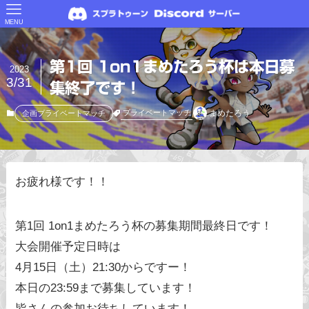
MENU
第1回 1on1まめたろう杯は本日募
2023
3/31
集終了です！
まめたろう
プライベートマッチ
企画プライベートマッチ
お疲れ様です！！
第1回 1on1まめたろう杯の募集期間最終日です！
大会開催予定日時は
4月15日（土）21:30からですー！
本日の23:59まで募集しています！
皆さんの参加お待ちしています！