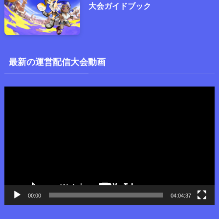
大会ガイドブック
最新の運営配信大会動画
動
画
プ
レ
ー
ヤ
ー
00:00
04:04:37