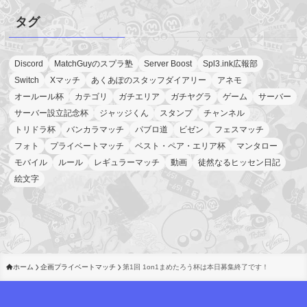
タグ
Discord
MatchGuyのスプラ塾
Server Boost
Spl3.ink広報部
Switch
Xマッチ
あくあぽのスタッフダイアリー
アネモ
オールール杯
カテゴリ
ガチエリア
ガチヤグラ
ゲーム
サーバー
サーバー設立記念杯
ジャッジくん
スタンプ
チャンネル
トリドラ杯
バンカラマッチ
パブロ道
ビゼン
フェスマッチ
フォト
プライベートマッチ
ベスト・ペア・エリア杯
マンタロー
モバイル
ルール
レギュラーマッチ
動画
徒然なるヒッセン日記
絵文字
ホーム
企画プライベートマッチ
第1回 1on1まめたろう杯は本日募集終了です！