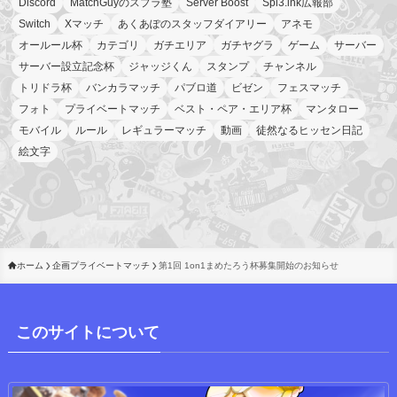
Discord
MatchGuyのスプラ塾
Server Boost
Spl3.ink広報部
Switch
Xマッチ
あくあぽのスタッフダイアリー
アネモ
オールール杯
カテゴリ
ガチエリア
ガチヤグラ
ゲーム
サーバー
サーバー設立記念杯
ジャッジくん
スタンプ
チャンネル
トリドラ杯
バンカラマッチ
パブロ道
ビゼン
フェスマッチ
フォト
プライベートマッチ
ベスト・ペア・エリア杯
マンタロー
モバイル
ルール
レギュラーマッチ
動画
徒然なるヒッセン日記
絵文字
ホーム
企画プライベートマッチ
第1回 1on1まめたろう杯募集開始のお知らせ
このサイトについて