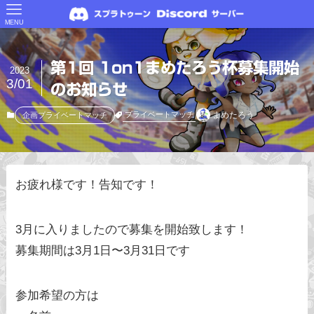
MENU
第1回 1on1まめたろう杯募集開始
2023
3/01
のお知らせ
まめたろう
プライベートマッチ
企画プライベートマッチ
お疲れ様です！告知です！
3月に入りましたので募集を開始致します！
募集期間は3月1日〜3月31日です
参加希望の方は