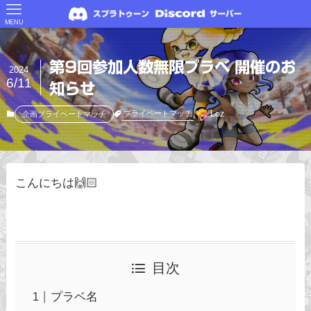
MENU
第9回参加人数無限プラベ 開催のお
2024
6/11
知らせ
Loz
プライベートマッチ
企画プライベートマッチ
こんにちは🙌🏻
目次
プラベ名