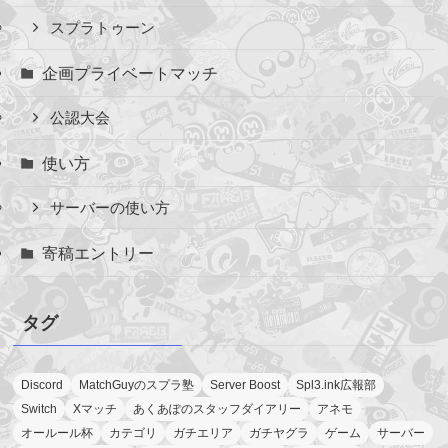
スプラトゥーン
企画プライベートマッチ
公認大会
使い方
サーバーの使い方
寄稿エントリー
タグ
Discord
MatchGuyのスプラ塾
Server Boost
Spl3.ink広報部
Switch
Xマッチ
あくあぽのスタッフダイアリー
アネモ
オールール杯
カテゴリ
ガチエリア
ガチヤグラ
ゲーム
サーバー