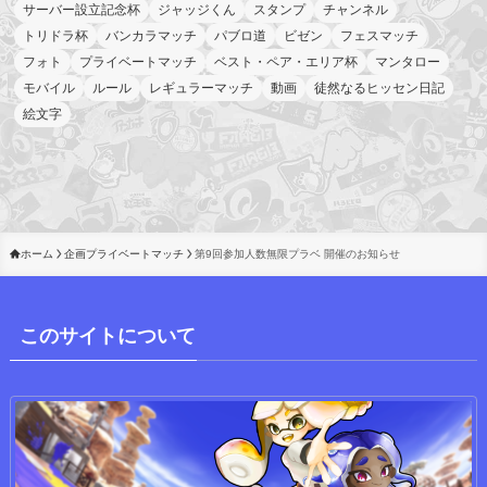
サーバー設立記念杯
ジャッジくん
スタンプ
チャンネル
トリドラ杯
バンカラマッチ
パブロ道
ビゼン
フェスマッチ
フォト
プライベートマッチ
ベスト・ペア・エリア杯
マンタロー
モバイル
ルール
レギュラーマッチ
動画
徒然なるヒッセン日記
絵文字
ホーム
企画プライベートマッチ
第9回参加人数無限プラベ 開催のお知らせ
このサイトについて