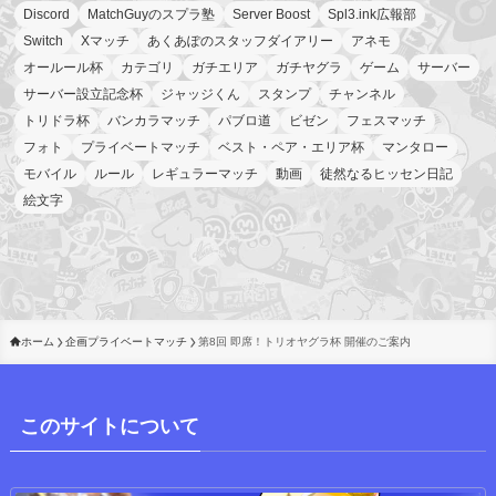
Discord
MatchGuyのスプラ塾
Server Boost
Spl3.ink広報部
Switch
Xマッチ
あくあぽのスタッフダイアリー
アネモ
オールール杯
カテゴリ
ガチエリア
ガチヤグラ
ゲーム
サーバー
サーバー設立記念杯
ジャッジくん
スタンプ
チャンネル
トリドラ杯
バンカラマッチ
パブロ道
ビゼン
フェスマッチ
フォト
プライベートマッチ
ベスト・ペア・エリア杯
マンタロー
モバイル
ルール
レギュラーマッチ
動画
徒然なるヒッセン日記
絵文字
ホーム
企画プライベートマッチ
第8回 即席！トリオヤグラ杯 開催のご案内
このサイトについて